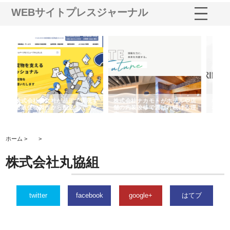
WEBサイトプレスジャーナル
ホテルや店
株式会社スプリングエフが選ば
桑木給食株式会社が福山市で選
れ続ける理
れる理由とOEMアパレル製造の
ばれる手作り弁当配達の理由
強み
ホーム >
>
株式会社丸協組
twitter
facebook
google+
はてブ