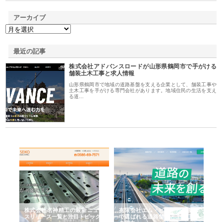
アーカイブ
最近の記事
株式会社アドバンスロードが山形県鶴岡市で手がける
舗装土木工事と求人情報
山形県鶴岡市で地域の道路基盤を支える企業として、舗装工事や
土木工事を手がける専門会社があります。地域住民の生活を支え
る道…
選ば
株式会社名神精工の最新ニュー
有限会社エム・ビルドが南多摩
有
ルの
スリリース一覧と注目トピック
で選ばれる道路舗装と土木工事
ネ