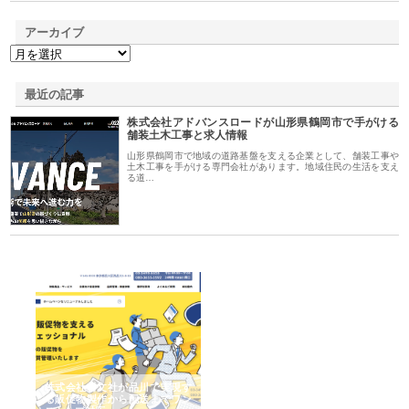
アーカイブ
最近の記事
株式会社アドバンスロードが山形県鶴岡市で手がける
舗装土木工事と求人情報
山形県鶴岡市で地域の道路基盤を支える企業として、舗装工事や
土木工事を手がける専門会社があります。地域住民の生活を支え
る道…
ノー
株式会社耕文社が品川で実現す
株式会社ナカモトがホテルや店
株
の専
る販促物製作から配送までワン
舗の内装改修で選ばれ続ける理
れ