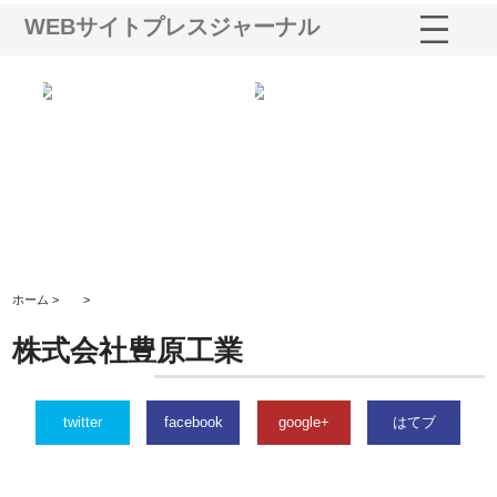
WEBサイトプレスジャーナル
多摩
有限会社松幸商店が手がける織
北海道軽金属株式会社がスノー
株
工事
ネームと下げ札の製造技術
フライとテーパーブロックの専
る
用ページを新設
ス
ホーム >
>
株式会社豊原工業
twitter
facebook
google+
はてブ