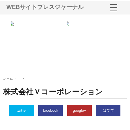
WEBサイトプレスジャーナル
ｎｙ
株式会社アセットイノベーショ
庭楽株式会社が知多半島と三河
株
でき
ンのワンルーム投資で始める資
と名古屋で叶える理想の外構空
で
産形成と老後準備
間
ホーム >
>
株式会社Ｖコーポレーション
twitter
facebook
google+
はてブ