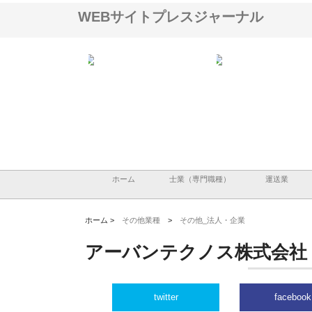
WEBサイトプレスジャーナル
アセットイノベーショ
庭楽株式会社が知多半島と三河
株式会社ナツハラが建設
ルーム投資で始める資
と名古屋で叶える理想の外構空
で滋賀の暮らしを支える
老後準備
間
ホーム
士業（専門職種）
運送業
ホーム >
その他業種
>
その他_法人・企業
アーバンテクノス株式会社
twitter
facebook