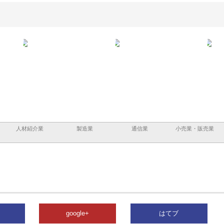
と鋲螺
株式会社メタルエースの企業サ
株式会社ＣＳＡの事業内容と強
株式
理由
イトが提供する充実した情報内
みを徹底解説
装工
容とは
人材紹介業
製造業
通信業
小売業・販売業
google+
はてブ