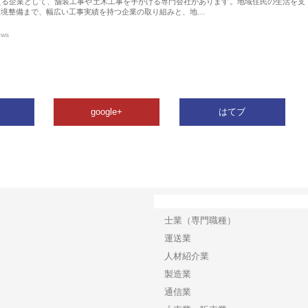
える企業として、舗装工事や土木工事を手がける専門会社があります。地域住民の生活を支
環境整備まで、幅広い工事実績を持つ企業の取り組みと、地…
ews
google+
はてブ
カテゴリー
士業（専門職種）
運送業
人材紹介業
製造業
通信業