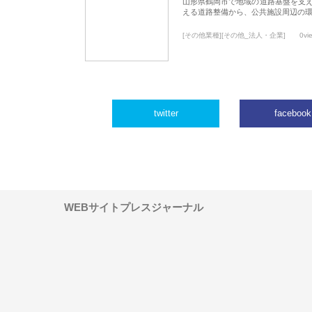
山形県鶴岡市で地域の道路基盤を支
える道路整備から、公共施設周辺の
[その他業種][その他_法人・企業]
0vi
twitter
facebook
WEBサイトプレスジャーナル