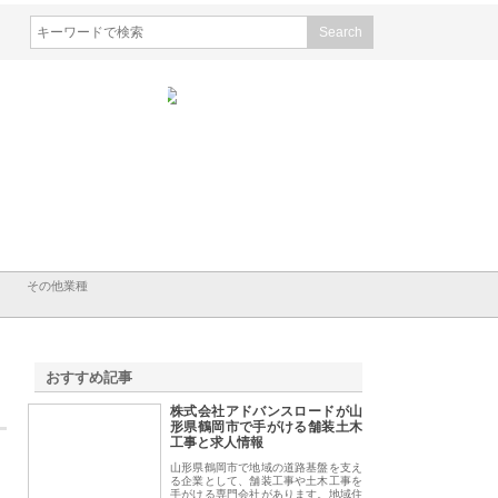
会社山形道路が手がける舗
ホクシン設備株式会社が手がけ
株式会社東京シー・
事と土木技術の全容
る給排水空調消火設備工事の実
のGISインフラ管理
績と強み
入メリット
その他業種
おすすめ記事
株式会社アドバンスロードが山
1
形県鶴岡市で手がける舗装土木
工事と求人情報
山形県鶴岡市で地域の道路基盤を支え
る企業として、舗装工事や土木工事を
手がける専門会社があります。地域住