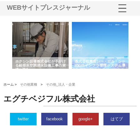
WEBサイトプレスジャーナル
る舗
ホクシン設備株式会社が手がけ
株式会社東京シー・エム・シー
株
る給排水空調消火設備工事の実
のGISインフラ管理システム導
か
績と強み
入メリット
由
ホーム >
その他業種
>
その他_法人・企業
エグチベジフル株式会社
twitter
facebook
google+
はてブ