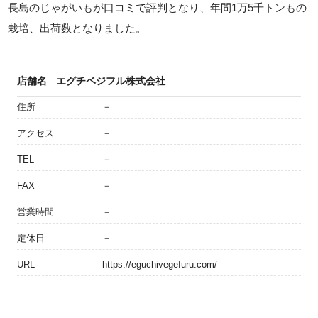
長島のじゃがいもが口コミで評判となり、年間1万5千トンもの
栽培、出荷数となりました。
店舗名
エグチベジフル株式会社
住所
－
アクセス
－
TEL
－
FAX
－
営業時間
－
定休日
－
URL
https://eguchivegefuru.com/