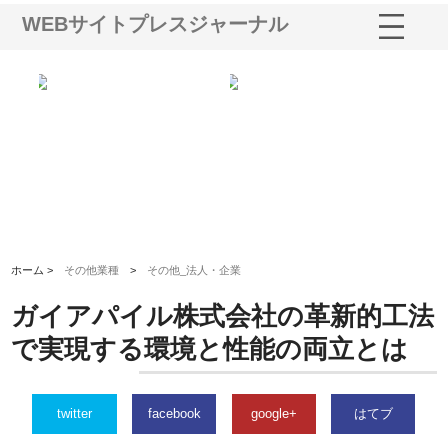
WEBサイトプレスジャーナル
る舗
ホクシン設備株式会社が手がけ
株式会社東京シー・エム・シー
株
る給排水空調消火設備工事の実
のGISインフラ管理システム導
か
績と強み
入メリット
由
ホーム >
その他業種
>
その他_法人・企業
ガイアパイル株式会社の革新的工法
で実現する環境と性能の両立とは
twitter
facebook
google+
はてブ