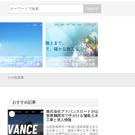
会社東京シー・エム・シー
株式会社アクアスペースが水中
株式会社地盤調査事
ISインフラ管理システム導
から陸上まで一貫施工できる理
れ続ける理由と建設
リット
由
強み
その他業種
おすすめ記事
株式会社アドバンスロードが山
1
形県鶴岡市で手がける舗装土木
工事と求人情報
山形県鶴岡市で地域の道路基盤を支え
る企業として、舗装工事や土木工事を
手がける専門会社があります。地域住