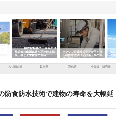
容と強
株式会社山形道路が手がける舗
ホクシン設備株式会社が手がけ
株式
装工事と土木技術の全容
る給排水空調消火設備工事の実
のG
績と強み
入メ
人材紹介業
製造業
通信業
小売業・販売業
の防食防水技術で建物の寿命を大幅延