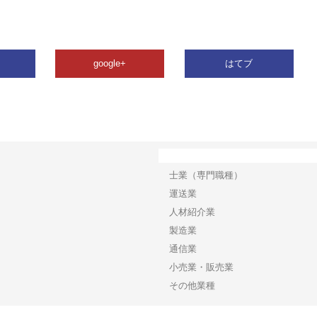
google+
はてブ
カテゴリー
士業（専門職種）
運送業
人材紹介業
製造業
通信業
小売業・販売業
その他業種
Copyright©2026【WEBサイトプレスジャーナル】 All Rights reserved.