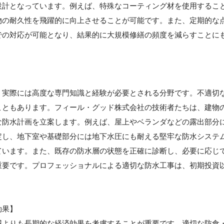
設計となっています。例えば、特殊なコーティング材を使用するこ
物の耐久性を飛躍的に向上させることが可能です。また、定期的な
での対応が可能となり、結果的に大規模修繕の頻度を減らすことに
】
、実際には高度な専門知識と経験が必要とされる分野です。不適切
こともあります。フィール・グッド株式会社の技術者たちは、建物
な防水計画を立案します。例えば、屋上やベランダなどの露出部分
定し、地下室や基礎部分には地下水圧にも耐える堅牢な防水システ
ています。また、既存の防水層の状態を正確に診断し、必要に応じ
重要です。プロフェッショナルによる適切な防水工事は、初期投資
効果】
減よりも長期的な経済効果を考慮することが重要です。適切な防食