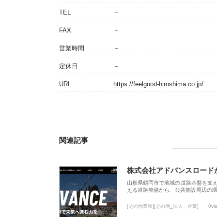
TEL
－
FAX
－
営業時間
－
定休日
－
URL
https://feelgood-hiroshima.co.jp/
関連記事
株式会社アドバンスロード
山形県鶴岡市で地域の道路基盤を支
える道路整備から、公共施設周辺の
[その他業種][その他_法人・企業]
0vi