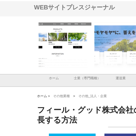
WEBサイトプレスジャーナル
ナツハラが建設と鋲螺
株式会社メタルエースの企業サ
株式会社ＣＳＡの事業内
暮らしを支える理由
イトが提供する充実した情報内
みを徹底解説
容とは
ホーム
士業（専門職種）
運送業
ホーム >
その他業種
>
その他_法人・企業
フィール・グッド株式会社
長する方法