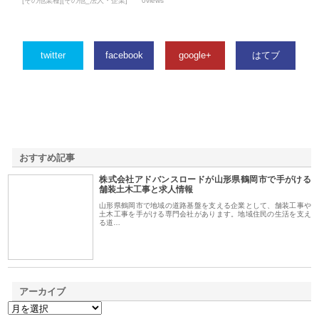
[その他業種][その他_法人・企業]
0views
twitter
facebook
google+
はてブ
おすすめ記事
株式会社アドバンスロードが山形県鶴岡市で手がける
1
舗装土木工事と求人情報
山形県鶴岡市で地域の道路基盤を支える企業として、舗装工事や
土木工事を手がける専門会社があります。地域住民の生活を支え
る道…
アーカイブ