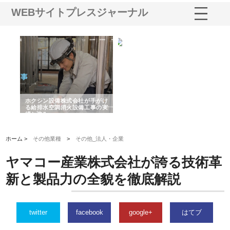
WEBサイトプレスジャーナル
る舗
ホクシン設備株式会社が手がけ
株式会社東京シー・エム・シー
株
る給排水空調消火設備工事の実
のGISインフラ管理システム導
か
績と強み
入メリット
由
ホーム >
その他業種
>
その他_法人・企業
ヤマコー産業株式会社が誇る技術革
新と製品力の全貌を徹底解説
twitter
facebook
google+
はてブ