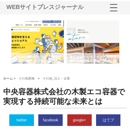
WEBサイトプレスジャーナル
ノー
株式会社耕文社が品川で実現す
株式会社ナカモトがホテルや店
株
の専
る販促物製作から配送までワン
舗の内装改修で選ばれ続ける理
れ
ストップ対応
由
強
ホーム >
その他業種
>
その他_法人・企業
中央容器株式会社の木製エコ容器で
実現する持続可能な未来とは
twitter
facebook
google+
はてブ