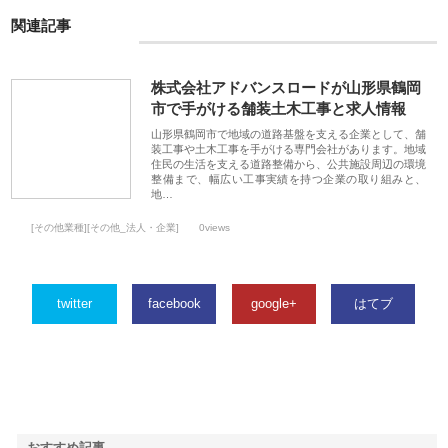
関連記事
株式会社アドバンスロードが山形県鶴岡
市で手がける舗装土木工事と求人情報
山形県鶴岡市で地域の道路基盤を支える企業として、舗
装工事や土木工事を手がける専門会社があります。地域
住民の生活を支える道路整備から、公共施設周辺の環境
整備まで、幅広い工事実績を持つ企業の取り組みと、
地…
[その他業種][その他_法人・企業]
0views
twitter
facebook
google+
はてブ
おすすめ記事