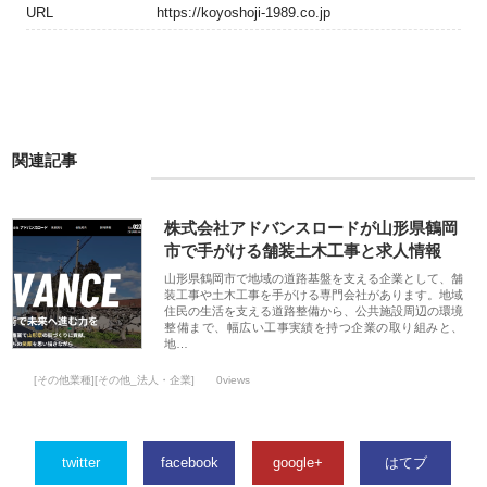
URL
https://koyoshoji-1989.co.jp
関連記事
株式会社アドバンスロードが山形県鶴岡
市で手がける舗装土木工事と求人情報
山形県鶴岡市で地域の道路基盤を支える企業として、舗
装工事や土木工事を手がける専門会社があります。地域
住民の生活を支える道路整備から、公共施設周辺の環境
整備まで、幅広い工事実績を持つ企業の取り組みと、
地…
[その他業種][その他_法人・企業]
0views
twitter
facebook
google+
はてブ