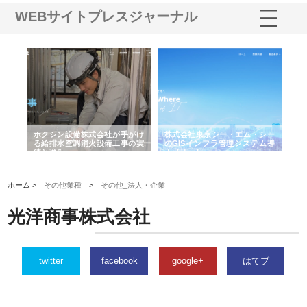
WEBサイトプレスジャーナル
る舗
ホクシン設備株式会社が手がけ
株式会社東京シー・エム・シー
株
る給排水空調消火設備工事の実
のGISインフラ管理システム導
か
績と強み
入メリット
由
ホーム >
その他業種
>
その他_法人・企業
光洋商事株式会社
twitter
facebook
google+
はてブ