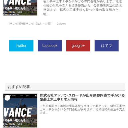
装工事や土木工事を手がける専門会社があります。地域
住民の生活を支える道路整備から、公共施設周辺の環境
整備まで、幅広い工事実績を持つ企業の取り組みと、
地…
[その他業種][その他_法人・企業]
0views
twitter
facebook
google+
はてブ
おすすめ記事
株式会社アドバンスロードが山形県鶴岡市で手がける
1
舗装土木工事と求人情報
山形県鶴岡市で地域の道路基盤を支える企業として、舗装工事や
土木工事を手がける専門会社があります。地域住民の生活を支え
る道…