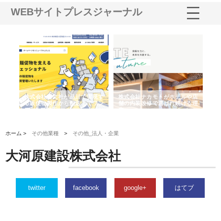
WEBサイトプレスジャーナル
ノー
株式会社耕文社が品川で実現す
株式会社ナカモトがホテルや店
株
の専
る販促物製作から配送までワン
舗の内装改修で選ばれ続ける理
れ
ストップ対応
由
強
ホーム >
その他業種
>
その他_法人・企業
大河原建設株式会社
twitter
facebook
google+
はてブ