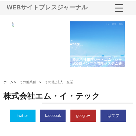
WEBサイトプレスジャーナル
ホクシン設備株式会社が手がけ
株式会社東京シー・エム・シー
株式会社
る給排水空調消火設備工事の実
のGISインフラ管理システム導
から陸上
績と強み
入メリット
由
ホーム >
その他業種
>
その他_法人・企業
株式会社エム・イ・テック
twitter
facebook
google+
はてブ