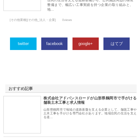
整備まで、幅広い工事実績を持つ企業の取り組みと、
地…
[その他業種][その他_法人・企業]
0views
twitter
facebook
google+
はてブ
おすすめ記事
株式会社アドバンスロードが山形県鶴岡市で手がける
1
舗装土木工事と求人情報
山形県鶴岡市で地域の道路基盤を支える企業として、舗装工事や
土木工事を手がける専門会社があります。地域住民の生活を支え
る道…