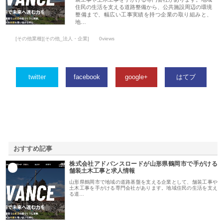
住民の生活を支える道路整備から、公共施設周辺の環境
整備まで、幅広い工事実績を持つ企業の取り組みと、
地…
[その他業種][その他_法人・企業]
0views
twitter
facebook
google+
はてブ
おすすめ記事
株式会社アドバンスロードが山形県鶴岡市で手がける
1
舗装土木工事と求人情報
山形県鶴岡市で地域の道路基盤を支える企業として、舗装工事や
土木工事を手がける専門会社があります。地域住民の生活を支え
る道…