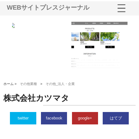
WEBサイトプレスジャーナル
三河
株式会社ナツハラが建設と鋲螺
株式会社メタルエースの企業サ
株
構空
で滋賀の暮らしを支える理由
イトが提供する充実した情報内
み
容とは
ホーム >
その他業種
>
その他_法人・企業
株式会社カツマタ
twitter
facebook
google+
はてブ