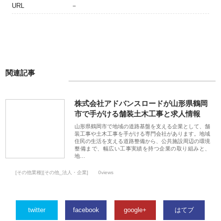
URL
－
関連記事
株式会社アドバンスロードが山形県鶴岡
市で手がける舗装土木工事と求人情報
山形県鶴岡市で地域の道路基盤を支える企業として、舗
装工事や土木工事を手がける専門会社があります。地域
住民の生活を支える道路整備から、公共施設周辺の環境
整備まで、幅広い工事実績を持つ企業の取り組みと、
地…
[その他業種][その他_法人・企業]
0views
twitter
facebook
google+
はてブ