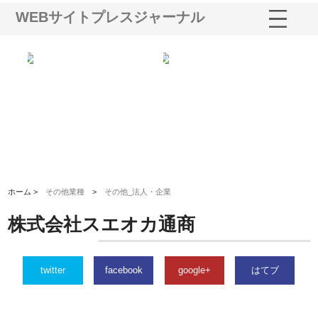
WEBサイトプレスジャーナル
三河
株式会社ナツハラが建設と鋲螺
株式会社メタルエースの企業サ
株
構空
で滋賀の暮らしを支える理由
イトが提供する充実した情報内
み
容とは
ホーム >
その他業種
>
その他_法人・企業
株式会社スエオカ通商
twitter
facebook
google+
はてブ