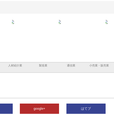
と鋲螺
株式会社メタルエースの企業サ
株式会社ＣＳＡの事業内容と強
株式
理由
イトが提供する充実した情報内
みを徹底解説
装工
容とは
人材紹介業
製造業
通信業
小売業・販売業
google+
はてブ