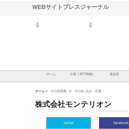
WEBサイトプレスジャーナル
アセットイノベーショ
庭楽株式会社が知多半島と三河
株式会社ナツハラが建設
ルーム投資で始める資
と名古屋で叶える理想の外構空
で滋賀の暮らしを支える
老後準備
間
ホーム
士業（専門職種）
運送業
ホーム >
その他業種
>
その他_法人・企業
株式会社モンテリオン
twitter
facebook