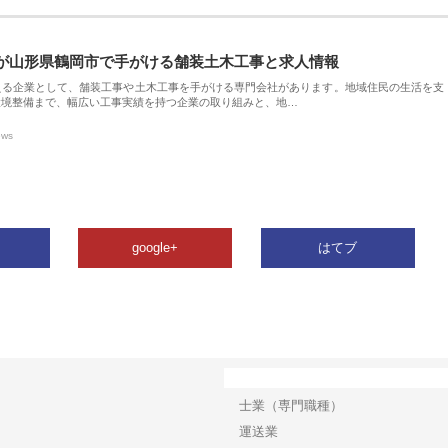
が山形県鶴岡市で手がける舗装土木工事と求人情報
える企業として、舗装工事や土木工事を手がける専門会社があります。地域住民の生活を支
環境整備まで、幅広い工事実績を持つ企業の取り組みと、地…
ews
google+
はてブ
カテゴリー
士業（専門職種）
運送業