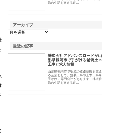
民の生活を支える道…
アーカイブ
、
社
最近の記事
を
株式会社アドバンスロードが山
形県鶴岡市で手がける舗装土木
工事と求人情報
山形県鶴岡市で地域の道路基盤を支え
水
る企業として、舗装工事や土木工事を
手がける専門会社があります。地域住
民の生活を支える道…
は
き
力