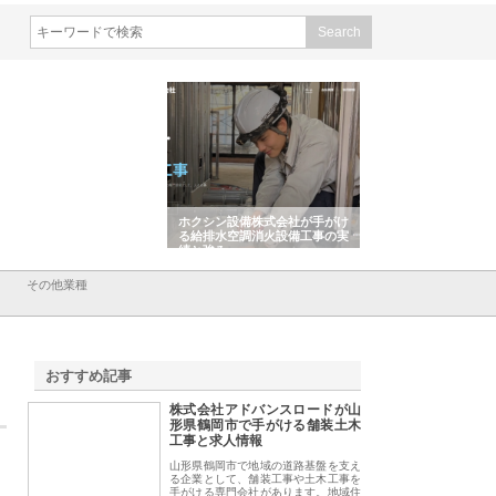
会社山形道路が手がける舗
ホクシン設備株式会社が手がけ
株式会社東京シー・
事と土木技術の全容
る給排水空調消火設備工事の実
のGISインフラ管理
績と強み
入メリット
その他業種
おすすめ記事
株式会社アドバンスロードが山
1
形県鶴岡市で手がける舗装土木
工事と求人情報
山形県鶴岡市で地域の道路基盤を支え
る企業として、舗装工事や土木工事を
手がける専門会社があります。地域住