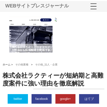
WEBサイトプレスジャーナル
う建
株式会社ＯＮＯｃｏｍｐａｎｙ
株式会社アセットイノベーショ
庭
性
が岡山から広域配送を実現でき
ンのワンルーム投資で始める資
と
る理由
産形成と老後準備
間
ホーム >
その他業種
>
その他_法人・企業
株式会社ラクティーが短納期と高難
度案件に強い理由を徹底解説
twitter
facebook
google+
はてブ