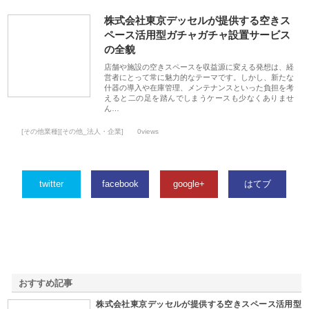
株式会社東京デッセルが提供する空きス
ペース活用型ガチャガチャ設置サービス
の全貌
店舗や施設の空きスペースを収益源に変える発想は、経
営者にとって常に魅力的なテーマです。しかし、新たな
什器の導入や在庫管理、メンテナンスといった負担を考
えると二の足を踏んでしまうケースも少なくありませ
ん…
[その他業種][その他_法人・企業]
0views
twitter
facebook
google+
はてブ
おすすめ記事
株式会社東京デッセルが提供する空きスペース活用型