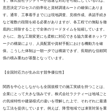
す。株式会社ラクティーが迅速な対応を可能にしているのは、
意思決定プロセスの効率化と資材調達ルートの確保にありま
す。通常、工事着手までには現地調査、見積作成、承認手続き
など複数の段階を経る必要がありますが、各工程での無駄を徹
底的に排除することで全体のリードタイムを短縮しています。
さらに、急な工期変更にも柔軟に対応できる協力業者ネットワ
ークの構築により、人員配置や資材手配における機動力を確
保。こうした体制は一朝一夕では構築できず、長期的な信頼関
係の積み重ねが基盤となっています。
【全国対応力が生み出す競争優位性】
関西を中心としながらも全国規模での施工実績を持つことは、
企業にとって大きな強みです。株式会社ラクティーは地域ごと
の気候特性や建築様式の違いを理解した上で、それぞれに最適
な工法を提供しています。例えば、降雪地域では凍害対策を重