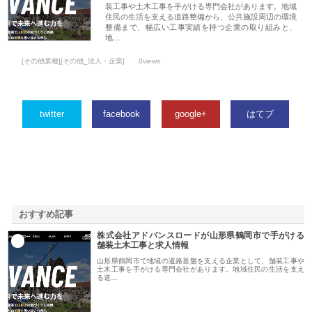
装工事や土木工事を手がける専門会社があります。地域
住民の生活を支える道路整備から、公共施設周辺の環境
整備まで、幅広い工事実績を持つ企業の取り組みと、
地…
[その他業種][その他_法人・企業]
0views
twitter
facebook
google+
はてブ
おすすめ記事
株式会社アドバンスロードが山形県鶴岡市で手がける
1
舗装土木工事と求人情報
山形県鶴岡市で地域の道路基盤を支える企業として、舗装工事や
土木工事を手がける専門会社があります。地域住民の生活を支え
る道…