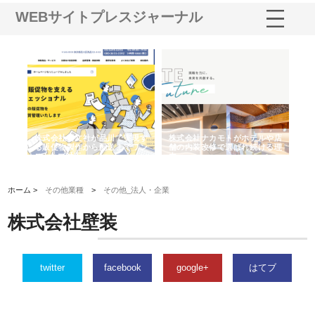
WEBサイトプレスジャーナル
ノー
株式会社耕文社が品川で実現す
株式会社ナカモトがホテルや店
株
の専
る販促物製作から配送までワン
舗の内装改修で選ばれ続ける理
れ
ストップ対応
由
強
ホーム >
その他業種
>
その他_法人・企業
株式会社壁装
twitter
facebook
google+
はてブ