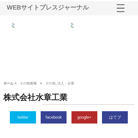
WEBサイトプレスジャーナル
シー
株式会社アクアスペースが水中
株式会社地盤調査事務所が選ば
株
ム導
から陸上まで一貫施工できる理
れ続ける理由と建設コンサルの
ス
由
強み
ホーム >
その他業種
>
その他_法人・企業
株式会社水章工業
twitter
facebook
google+
はてブ