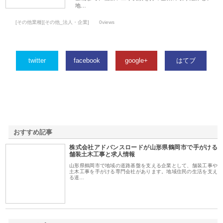
地…
[その他業種][その他_法人・企業]
0views
twitter
facebook
google+
はてブ
おすすめ記事
株式会社アドバンスロードが山形県鶴岡市で手がける
1
舗装土木工事と求人情報
山形県鶴岡市で地域の道路基盤を支える企業として、舗装工事や
土木工事を手がける専門会社があります。地域住民の生活を支え
る道…