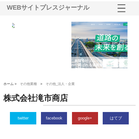
WEBサイトプレスジャーナル
選ば
株式会社名神精工の最新ニュー
有限会社エム・ビルドが南多摩
有
ルの
スリリース一覧と注目トピック
で選ばれる道路舗装と土木工事
ネ
の実力
ホーム >
その他業種
>
その他_法人・企業
株式会社滝市商店
twitter
facebook
google+
はてブ