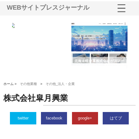
WEBサイトプレスジャーナル
多摩
有限会社松幸商店が手がける織
北海道軽金属株式会社がスノー
株
工事
ネームと下げ札の製造技術
フライとテーパーブロックの専
る
用ページを新設
ス
ホーム >
その他業種
>
その他_法人・企業
株式会社皐月興業
twitter
facebook
google+
はてブ