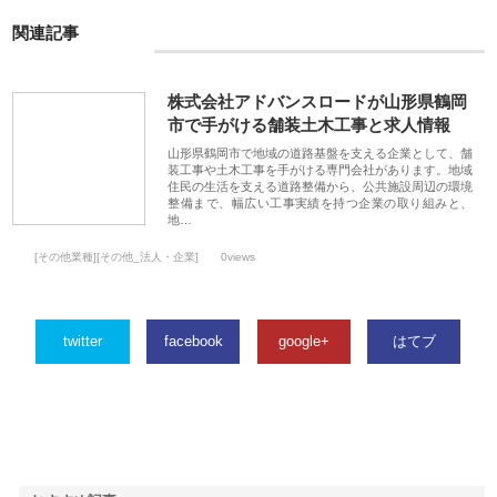
関連記事
株式会社アドバンスロードが山形県鶴岡
市で手がける舗装土木工事と求人情報
山形県鶴岡市で地域の道路基盤を支える企業として、舗
装工事や土木工事を手がける専門会社があります。地域
住民の生活を支える道路整備から、公共施設周辺の環境
整備まで、幅広い工事実績を持つ企業の取り組みと、
地…
[その他業種][その他_法人・企業]
0views
twitter
facebook
google+
はてブ