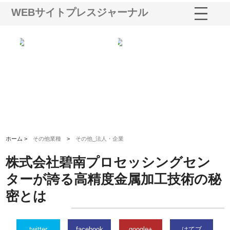
WEBサイトプレスジャーナル
る舗
ホクシン設備株式会社が手がけ
株式会社東京シー・エム・シー
株
る給排水空調消火設備工事の実
のGISインフラ管理システム導
か
績と強み
入メリット
由
ホーム >
その他業種
>
その他_法人・企業
株式会社碧南プロセッシングセン
ターが誇る高精度金属加工技術の秘
密とは
twitter
facebook
google+
はてブ