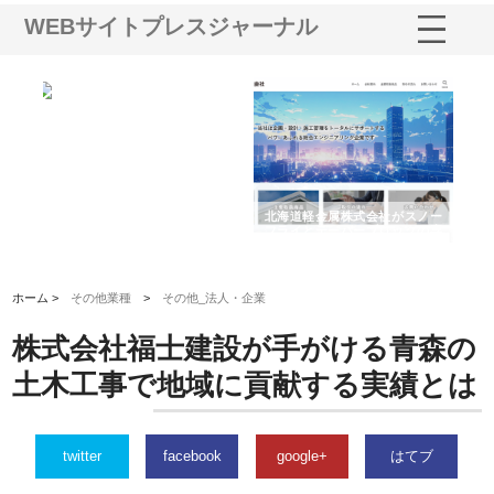
WEBサイトプレスジャーナル
多摩
有限会社松幸商店が手がける織
北海道軽金属株式会社がスノー
株
工事
ネームと下げ札の製造技術
フライとテーパーブロックの専
る
用ページを新設
ス
ホーム >
その他業種
>
その他_法人・企業
株式会社福士建設が手がける青森の
土木工事で地域に貢献する実績とは
twitter
facebook
google+
はてブ