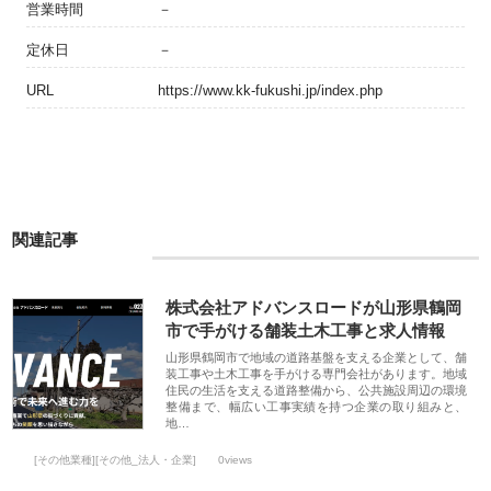
営業時間
－
定休日
－
URL
https://www.kk-fukushi.jp/index.php
関連記事
株式会社アドバンスロードが山形県鶴岡
市で手がける舗装土木工事と求人情報
山形県鶴岡市で地域の道路基盤を支える企業として、舗
装工事や土木工事を手がける専門会社があります。地域
住民の生活を支える道路整備から、公共施設周辺の環境
整備まで、幅広い工事実績を持つ企業の取り組みと、
地…
[その他業種][その他_法人・企業]
0views