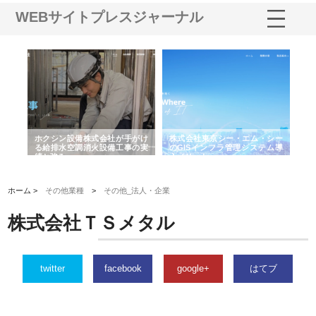
WEBサイトプレスジャーナル
る舗
ホクシン設備株式会社が手がけ
株式会社東京シー・エム・シー
株
る給排水空調消火設備工事の実
のGISインフラ管理システム導
か
績と強み
入メリット
由
ホーム >
その他業種
>
その他_法人・企業
株式会社ＴＳメタル
twitter
facebook
google+
はてブ