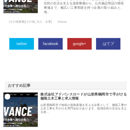
住民の生活を支える道路整備から、公共施設周辺の環境
整備まで、幅広い工事実績を持つ企業の取り組みと、
地…
[その他業種][その他_法人・企業]
0views
twitter
facebook
google+
はてブ
おすすめ記事
株式会社アドバンスロードが山形県鶴岡市で手がける
1
舗装土木工事と求人情報
山形県鶴岡市で地域の道路基盤を支える企業として、舗装工事や
土木工事を手がける専門会社があります。地域住民の生活を支え
る道…