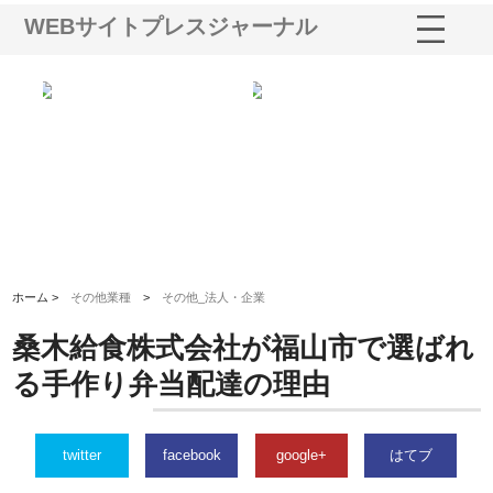
WEBサイトプレスジャーナル
選ば
株式会社名神精工の最新ニュー
有限会社エム・ビルドが南多摩
有
ルの
スリリース一覧と注目トピック
で選ばれる道路舗装と土木工事
ネ
の実力
ホーム >
その他業種
>
その他_法人・企業
桑木給食株式会社が福山市で選ばれ
る手作り弁当配達の理由
twitter
facebook
google+
はてブ