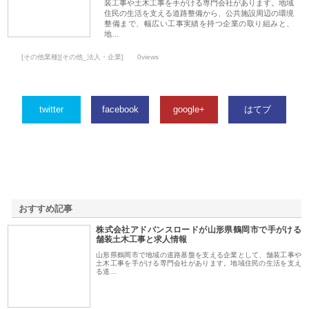
装工事や土木工事を手がける専門会社があります。地域
住民の生活を支える道路整備から、公共施設周辺の環境
整備まで、幅広い工事実績を持つ企業の取り組みと、
地…
[その他業種][その他_法人・企業]
0views
twitter
facebook
google+
はてブ
おすすめ記事
株式会社アドバンスロードが山形県鶴岡市で手がける
1
舗装土木工事と求人情報
山形県鶴岡市で地域の道路基盤を支える企業として、舗装工事や
土木工事を手がける専門会社があります。地域住民の生活を支え
る道…