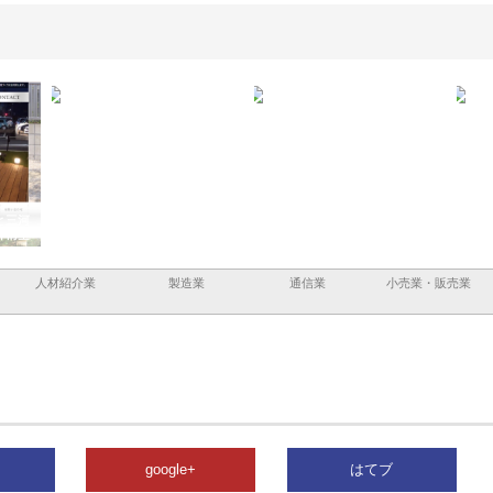
と三河
株式会社ナツハラが建設と鋲螺
株式会社メタルエースの企業サ
株式
外構空
で滋賀の暮らしを支える理由
イトが提供する充実した情報内
みを
容とは
人材紹介業
製造業
通信業
小売業・販売業
google+
はてブ