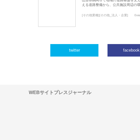
える道路整備から、公共施設周辺の
[その他業種][その他_法人・企業]
0vi
twitter
facebook
WEBサイトプレスジャーナル