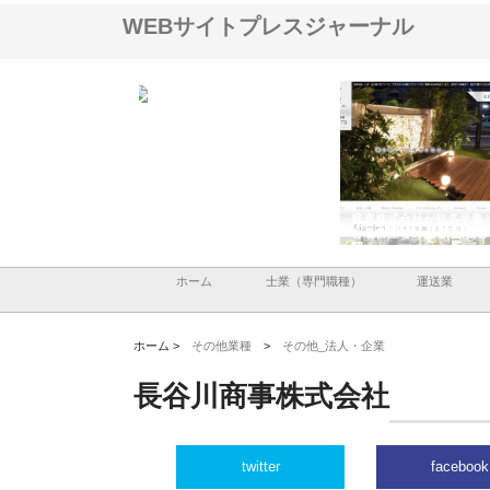
WEBサイトプレスジャーナル
ＯＮＯｃｏｍｐａｎｙ
株式会社アセットイノベーショ
庭楽株式会社が知多半島
ら広域配送を実現でき
ンのワンルーム投資で始める資
と名古屋で叶える理想の
産形成と老後準備
間
ホーム
士業（専門職種）
運送業
ホーム >
その他業種
>
その他_法人・企業
長谷川商事株式会社
twitter
facebook