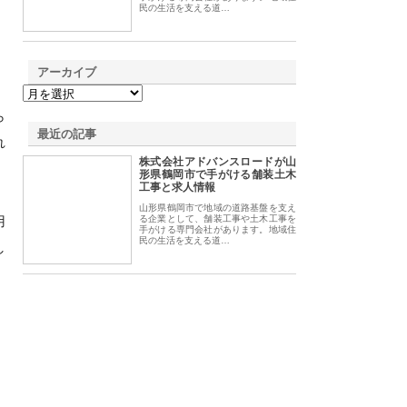
民の生活を支える道…
アーカイブ
ら
最近の記事
れ
株式会社アドバンスロードが山
形県鶴岡市で手がける舗装土木
工事と求人情報
山形県鶴岡市で地域の道路基盤を支え
用
る企業として、舗装工事や土木工事を
手がける専門会社があります。地域住
民の生活を支える道…
し