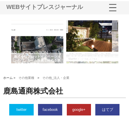
WEBサイトプレスジャーナル
ｎｙ
株式会社アセットイノベーショ
庭楽株式会社が知多半島と三河
株
でき
ンのワンルーム投資で始める資
と名古屋で叶える理想の外構空
で
産形成と老後準備
間
ホーム >
その他業種
>
その他_法人・企業
鹿島通商株式会社
twitter
facebook
google+
はてブ