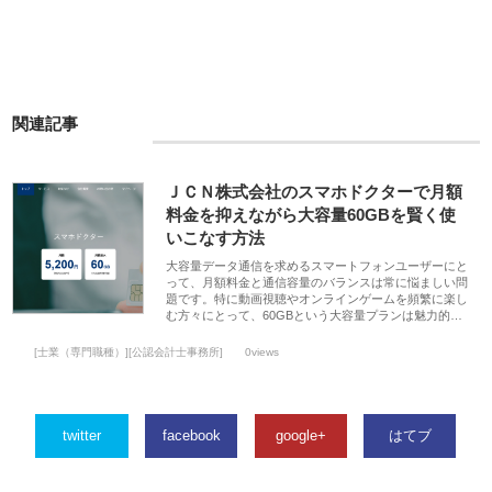
関連記事
ＪＣＮ株式会社のスマホドクターで月額
料金を抑えながら大容量60GBを賢く使
いこなす方法
大容量データ通信を求めるスマートフォンユーザーにと
って、月額料金と通信容量のバランスは常に悩ましい問
題です。特に動画視聴やオンラインゲームを頻繁に楽し
む方々にとって、60GBという大容量プランは魅力的…
[士業（専門職種）][公認会計士事務所]
0views
twitter
facebook
google+
はてブ