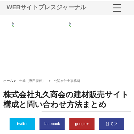
WEBサイトプレスジャーナル
三河
株式会社ナツハラが建設と鋲螺
株式会社メタルエースの企業サ
株
構空
で滋賀の暮らしを支える理由
イトが提供する充実した情報内
み
容とは
ホーム >
士業（専門職種）
>
公認会計士事務所
株式会社丸久商会の建材販売サイト
構成と問い合わせ方法まとめ
twitter
facebook
google+
はてブ