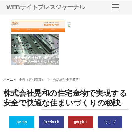
WEBサイトプレスジャーナル
選ば
株式会社名神精工の最新ニュー
有限会社エム・ビルドが南多摩
有
ルの
スリリース一覧と注目トピック
で選ばれる道路舗装と土木工事
ネ
の実力
ホーム >
士業（専門職種）
>
公認会計士事務所
株式会社晃和の住宅金物で実現する
安全で快適な住まいづくりの秘訣
twitter
facebook
google+
はてブ