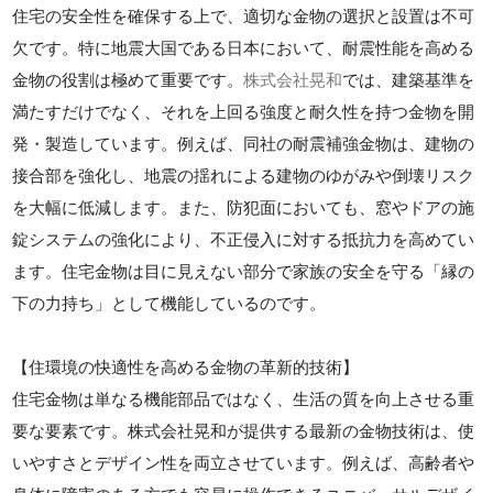
住宅の安全性を確保する上で、適切な金物の選択と設置は不可
欠です。特に地震大国である日本において、耐震性能を高める
金物の役割は極めて重要です。
株式会社晃和
では、建築基準を
満たすだけでなく、それを上回る強度と耐久性を持つ金物を開
発・製造しています。例えば、同社の耐震補強金物は、建物の
接合部を強化し、地震の揺れによる建物のゆがみや倒壊リスク
を大幅に低減します。また、防犯面においても、窓やドアの施
錠システムの強化により、不正侵入に対する抵抗力を高めてい
ます。住宅金物は目に見えない部分で家族の安全を守る「縁の
下の力持ち」として機能しているのです。
【住環境の快適性を高める金物の革新的技術】
住宅金物は単なる機能部品ではなく、生活の質を向上させる重
要な要素です。株式会社晃和が提供する最新の金物技術は、使
いやすさとデザイン性を両立させています。例えば、高齢者や