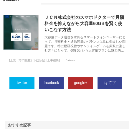
ＪＣＮ株式会社のスマホドクターで月額
料金を抑えながら大容量60GBを賢く使
いこなす方法
大容量データ通信を求めるスマートフォンユーザーにと
って、月額料金と通信容量のバランスは常に悩ましい問
題です。特に動画視聴やオンラインゲームを頻繁に楽し
む方々にとって、60GBという大容量プランは魅力的…
[士業（専門職種）][公認会計士事務所]
0views
twitter
facebook
google+
はてブ
おすすめ記事