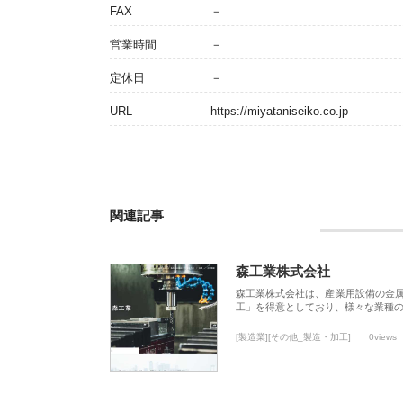
FAX
－
営業時間
－
定休日
－
URL
https://miyataniseiko.co.jp
関連記事
森工業株式会社
森工業株式会社は、産業用設備の金
工」を得意としており、様々な業種
[製造業][その他_製造・加工]
0views