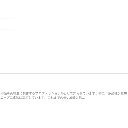
属部品を高精度に製作するプロフェッショナルとして知られています。特に「多品種少量加
のニーズに柔軟に対応しています。これまでの長い経験と熟…