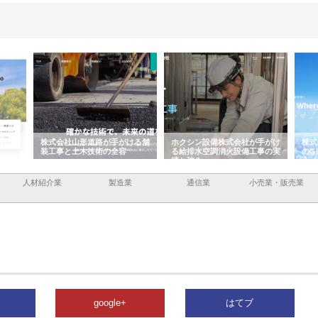
容と強
株式会社山形道路が手がける舗
ホクシン設備株式会社が手がけ
株式
装工事と土木技術の全容
る給排水空調消火設備工事の実
のG
績と強み
入メ
人材紹介業
製造業
通信業
小売業・販売業
google+
はてブ