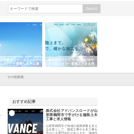
会社東京シー・エム・シー
株式会社アクアスペースが水中
株式会社地盤調査事
ISインフラ管理システム導
から陸上まで一貫施工できる理
れ続ける理由と建設
リット
由
強み
その他業種
おすすめ記事
株式会社アドバンスロードが山
1
形県鶴岡市で手がける舗装土木
工事と求人情報
山形県鶴岡市で地域の道路基盤を支え
る企業として、舗装工事や土木工事を
手がける専門会社があります。地域住