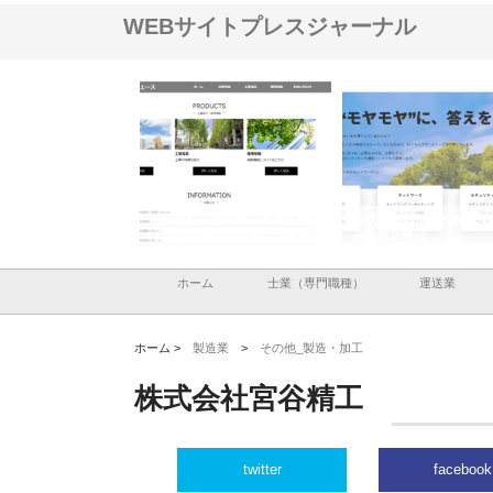
WEBサイトプレスジャーナル
ナツハラが建設と鋲螺
株式会社メタルエースの企業サ
株式会社ＣＳＡの事業内
暮らしを支える理由
イトが提供する充実した情報内
みを徹底解説
容とは
ホーム
士業（専門職種）
運送業
ホーム >
製造業
>
その他_製造・加工
株式会社宮谷精工
twitter
facebook