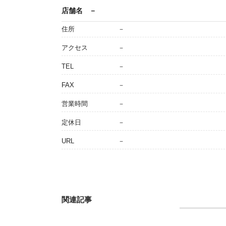
店舗名
－
住所
－
アクセス
－
TEL
－
FAX
－
営業時間
－
定休日
－
URL
－
関連記事