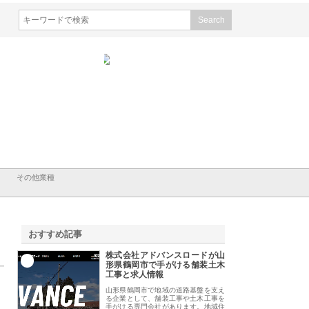
シン設備株式会社が手がけ
株式会社東京シー・エム・シー
株式会社アクアスペ
排水空調消火設備工事の実
のGISインフラ管理システム導
から陸上まで一貫施
強み
入メリット
由
その他業種
おすすめ記事
株式会社アドバンスロードが山
1
形県鶴岡市で手がける舗装土木
工事と求人情報
山形県鶴岡市で地域の道路基盤を支え
る企業として、舗装工事や土木工事を
手がける専門会社があります。地域住