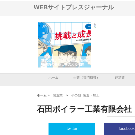
WEBサイトプレスジャーナル
会社が知多半島と三河
株式会社ナツハラが建設と鋲螺
株式会社メタルエースの
で叶える理想の外構空
で滋賀の暮らしを支える理由
イトが提供する充実した
容とは
ホーム
士業（専門職種）
運送業
ホーム >
製造業
>
その他_製造・加工
石田ボイラー工業有限会社
twitter
facebook