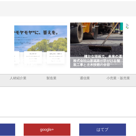
企業サ
株式会社ＣＳＡの事業内容と強
株式会社山形道路が手がける舗
ホク
情報内
みを徹底解説
装工事と土木技術の全容
る給
績と
人材紹介業
製造業
通信業
小売業・販売業
google+
はてブ