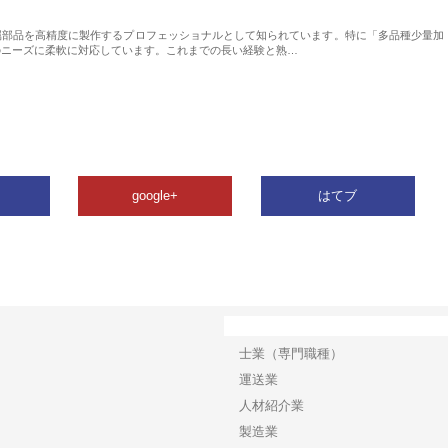
属部品を高精度に製作するプロフェッショナルとして知られています。特に「多品種少量加
のニーズに柔軟に対応しています。これまでの長い経験と熟…
google+
はてブ
カテゴリー
士業（専門職種）
運送業
人材紹介業
製造業