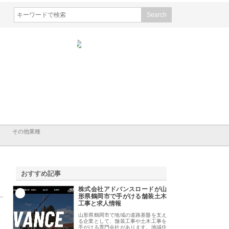
株式会社が知多半島と三河
株式会社ナツハラが建設と鋲螺
株式会社メタルエー
古屋で叶える理想の外構空
で滋賀の暮らしを支える理由
イトが提供する充実
容とは
その他業種
おすすめ記事
株式会社アドバンスロードが山
1
形県鶴岡市で手がける舗装土木
工事と求人情報
山形県鶴岡市で地域の道路基盤を支え
る企業として、舗装工事や土木工事を
手がける専門会社があります。地域住