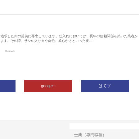
を追求した肉の提供に専念しています。仕入れにおいては、長年の信頼関係を築いた業者か
います。その際、サシの入り方や肉色、柔らかさといった要…
0views
google+
はてブ
カテゴリー
士業（専門職種）