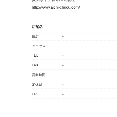
http://www.aichi-chuou.com/
店舗名
－
住所
－
アクセス
－
TEL
－
FAX
－
営業時間
－
定休日
－
URL
－