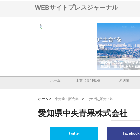
WEBサイトプレスジャーナル
株式会社が印刷会社に
株式会社ハクシンが大阪で選ば
株式会社翔栄が草津市で
紙提案力と供給体制
れる公共工事の実績と強み
築基礎工事の現場力と信
ホーム
士業（専門職種）
運送業
ホーム >
小売業・販売業
>
その他_販売・卸
愛知県中央青果株式会社
twitter
facebook