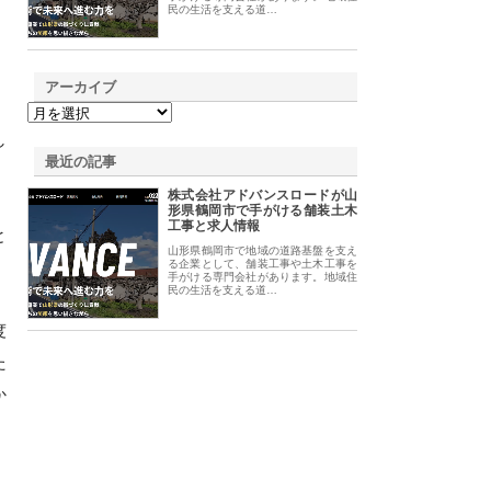
民の生活を支える道…
アーカイブ
し
最近の記事
株式会社アドバンスロードが山
形県鶴岡市で手がける舗装土木
工事と求人情報
と
山形県鶴岡市で地域の道路基盤を支え
る企業として、舗装工事や土木工事を
手がける専門会社があります。地域住
民の生活を支える道…
度
た
か