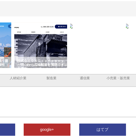
担う建
株式会社ＯＮＯｃｏｍｐａｎｙ
株式会社アセットイノベーショ
庭楽
頼性
が岡山から広域配送を実現でき
ンのワンルーム投資で始める資
と名
る理由
産形成と老後準備
間
人材紹介業
製造業
通信業
小売業・販売業
google+
はてブ