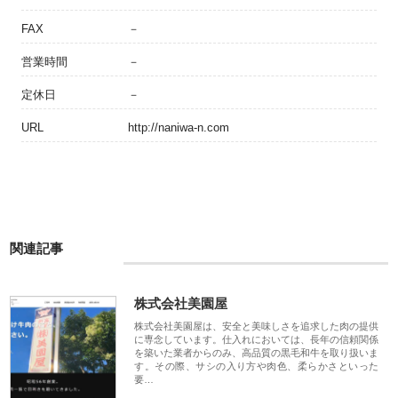
FAX
－
営業時間
－
定休日
－
URL
http://naniwa-n.com
関連記事
株式会社美園屋
株式会社美園屋は、安全と美味しさを追求した肉の提供
に専念しています。仕入れにおいては、長年の信頼関係
を築いた業者からのみ、高品質の黒毛和牛を取り扱いま
す。その際、サシの入り方や肉色、柔らかさといった
要…