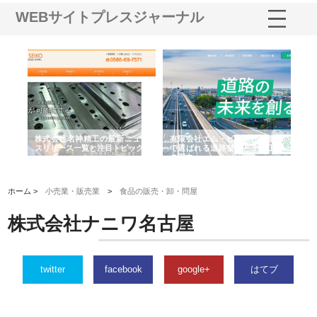
WEBサイトプレスジャーナル
選ば
株式会社名神精工の最新ニュー
有限会社エム・ビルドが南多摩
有
ルの
スリリース一覧と注目トピック
で選ばれる道路舗装と土木工事
ネ
の実力
ホーム >
小売業・販売業
>
食品の販売・卸・問屋
株式会社ナニワ名古屋
twitter
facebook
google+
はてブ