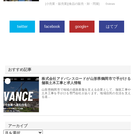
[小売業・販売業][食品の販売・卸・問屋]
0views
twitter
facebook
google+
はてブ
おすすめ記事
株式会社アドバンスロードが山形県鶴岡市で手がける
1
舗装土木工事と求人情報
山形県鶴岡市で地域の道路基盤を支える企業として、舗装工事や
土木工事を手がける専門会社があります。地域住民の生活を支え
る道…
アーカイブ